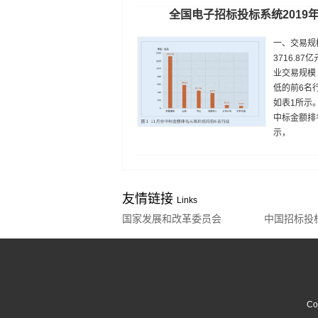
全国电子招标投标系统2019
一、交易规模
3716.87
业交易规模 
低的前6名
如表1所示。
中标金额排
示，
友情链接
Links
国家发展和改革委员会
中国招标投
C