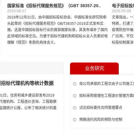
国家标准《招标代理服务规范》（GBT 38357-20..
电子招标投
2020-08-27
2020-05-09
2019年12月31日，由中国招标投标协会、中国标准化研究院牵
文章指出，一
头起草的《招标代理服务规范》GB/T38357-2019正式发布实
特质，打通了
施。这是中国招标投标行业的首部国家标准，其发布填补了国内
疫情防控中催
此领域的标准空白。为便于招标代理机构和招标从业人员更好地
广应用，不仅
理解《规范》条款的具体含义，
标投标制度深
业务研究
程招标代理机构等统计数据
母公司承接的工程交由子公司施工
月31日，住房和城乡建设部发布2019
招标采购管理在工程造价管理方面
代理机构、工程造价咨询、工程勘察
试论招标委托合同管理要点
监理统计公报，公布了相关统计的基
预期违约风险的预防与控制