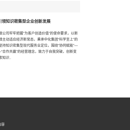
引领知识密集型企业创新发展
限公司牢牢把握“为客户创造价值”的使命要求，以新
措主动适应经济新常态，秉承中化集团“科学至上”的
坚持知识密集型现代服务业定位，围绕“协同赋能”—
”—“合作共赢”的经营理念，致力于自我突破，创新变
知识..
内容