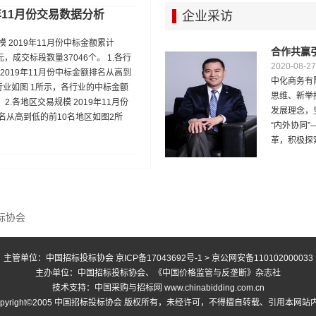
年11月份交易数据分析
企业采访
 2019年11月份中标金额累计
合作共赢
亿元，成交标段数量37046个。 1.各行
2020-08-27
2019年11月份中标金额排名从高到
中化商务有
行业如图 1所示，各行业的中标金额
思维、新举
 2.各地区交易规模 2019年11月份
发展理念，
名从高到低的前10名地区如图2所
“内外协同
革，积极探索
标协会
主管单位：中国招标投标协会
京ICP备17043692号-1
> 京公网安备110102000033
主办单位：中国招标投标协会、《中国价格监管与反垄断》杂志社
技术支持：中国采购与招标网 www.chinabidding.com.cn
opyright©2005 中国招标投标协会 版权所有，未经许可，不得擅自转载、引用本网站