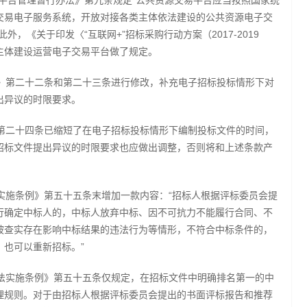
平台管理暂行办法》第九条规定“公共资源交易平台应当按照国家统
交易电子服务系统，开放对接各类主体依法建设的公共资源电子交
，《关于印发〈“互联网+”招标采购行动方案（2017-2019
主体建设运营电子交易平台做了规定。
》第二十二条和第二十三条进行修改，补充电子招标投标情形下对
出异议的时限要求。
第二十四条已缩短了在电子招标投标情形下编制投标文件的时间，
招标文件提出异议的时限要求也应做出调整，否则将和上述条款产
实施条例》第五十五条末增加一款内容：“招标人根据评标委员会提
行确定中标人的，中标人放弃中标、因不可抗力不能履行合同、不
被查实存在影响中标结果的违法行为等情形，不符合中标条件的，
也可以重新招标。”
法实施条例》第五十五条仅规定，在招标文件中明确排名第一的中
理规则。对于由招标人根据评标委员会提出的书面评标报告和推荐