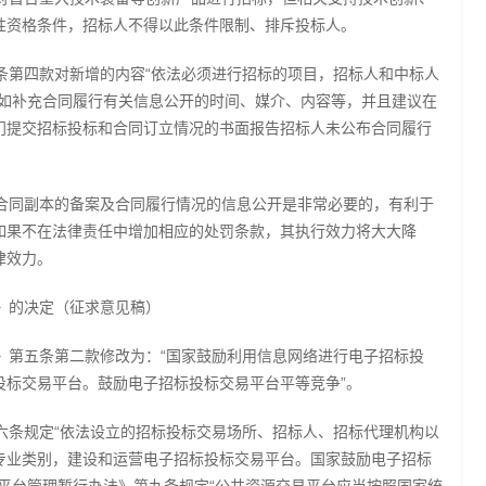
性资格条件，招标人不得以此条件限制、排斥投标人。
条第四款对新增的内容“依法必须进行招标的项目，招标人和中标人
例如补充合同履行有关信息公开的时间、媒介、内容等，并且建议在
门提交招标投标和合同订立情况的书面报告招标人未公布合同履行
合同副本的备案及合同履行情况的信息公开是非常必要的，有利于
如果不在法律责任中增加相应的处罚条款，其执行效力将大大降
律效力。
》的决定（征求意见稿）
》第五条第二款修改为：“国家鼓励利用信息网络进行电子招标投
投标交易平台。鼓励电子招标投标交易平台平等竞争”。
六条规定“依法设立的招标投标交易场所、招标人、招标代理机构以
专业类别，建设和运营电子招标投标交易平台。国家鼓励电子招标